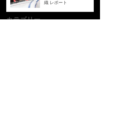
織 レポート
カテゴリー
RACE RESULTS
（21）
21件の記事
プレスリリース
（1）
1件の記事
木村 偉織（きむら いおり）
（20）
20件の記事
小見門 僚（こみかど りょう）
（5）
5件の記事
田中 良平（たなか りょうへい）
（2）
2件の記事
兒島 弘訓（こじま ひろくに）
（2）
2件の記事
徳升 広平（とくます こうへい）
（3）
3件の記事
李 政祐（リー・ジョンウ）
（4）
4件の記事
牛井渕 琴夏（ごいぶち ことか）
（4）
4件の記事
FIA-F4 2019年
（23）
23件の記事
FIA-F4 2018年
（4）
4件の記事
FIA-F4 2017年
（1）
1件の記事
FIA-F4 2016年
（11）
11件の記事
D.D.Rコラボレーション企画
（5）
5件の記事
レースレポート募集企画！！
（1）
1件の記事
ZENKAIRACING
（2）
2件の記事
オーディション
（1）
1件の記事
今すぐ始める
（2）
2件の記事