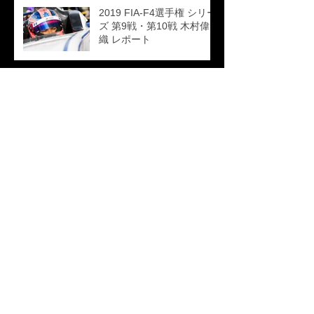
2019 FIA-F4選手権 シリー
ズ 第9戦・第10戦 木村偉
織 レポート
カテゴリー
RACE RESULTS
（21）
21件の記事
プレスリリース
（1）
1件の記事
木村 偉織（きむら いおり）
（20）
20件の記事
小見門 僚（こみかど りょう）
（5）
5件の記事
田中 良平（たなか りょうへい）
（2）
2件の記事
兒島 弘訓（こじま ひろくに）
（2）
2件の記事
徳升 広平（とくます こうへい）
（3）
3件の記事
李 政祐（リー・ジョンウ）
（4）
4件の記事
牛井渕 琴夏（ごいぶち ことか）
（4）
4件の記事
FIA-F4 2019年
（23）
23件の記事
FIA-F4 2018年
（4）
4件の記事
FIA-F4 2017年
（1）
1件の記事
FIA-F4 2016年
（11）
11件の記事
D.D.Rコラボレーション企画
（5）
5件の記事
レースレポート募集企画！！
（1）
1件の記事