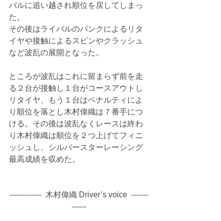
バルに追い越され順位を戻してしまっ
た。
その後はライバルのパンクによるリタ
イヤや接触によるスピンやクラッシュ
など波乱の展開となった。
ところが波乱はこれに留まらず前を走
る２台が接触し１台がコースアウトし
リタイヤ、もう１台はペナルティによ
り順位を落とし木村偉織は７番手につ
ける。その後は波乱なくレースは終わ
り木村偉織は順位を２つ上げてフィニ
ッシュし、シルバースターレーシング
最高成績を収めた。
-------------  木村偉織 Driver’s voice  -------
------