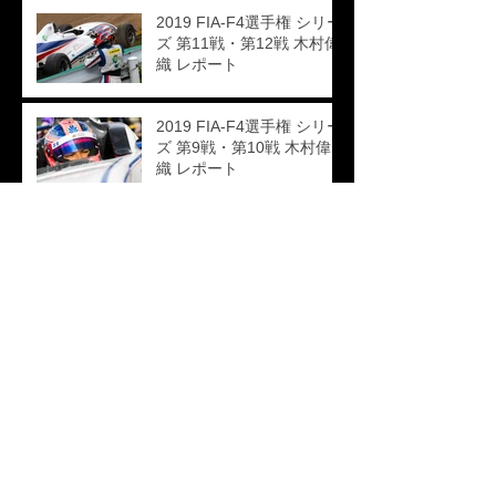
2019 FIA-F4選手権 シリー
ズ 第11戦・第12戦 木村偉
織 レポート
2019 FIA-F4選手権 シリー
ズ 第9戦・第10戦 木村偉
織 レポート
カテゴリー
RACE RESULTS
（21）
21件の記事
プレスリリース
（1）
1件の記事
木村 偉織（きむら いおり）
（20）
20件の記事
小見門 僚（こみかど りょう）
（5）
5件の記事
田中 良平（たなか りょうへい）
（2）
2件の記事
兒島 弘訓（こじま ひろくに）
（2）
2件の記事
徳升 広平（とくます こうへい）
（3）
3件の記事
李 政祐（リー・ジョンウ）
（4）
4件の記事
牛井渕 琴夏（ごいぶち ことか）
（4）
4件の記事
FIA-F4 2019年
（23）
23件の記事