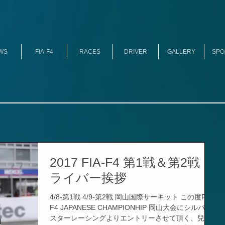
WS
FIA-F4
RACES
DRIVER
GALLERY
SPO
2017 FIA-F4 第1戦＆第2戦 ド
ライバー挨拶
4/8-第1戦 4/9-第2戦 岡山国際サーキット この度FIA-
F4 JAPANESE CHAMPIONHIP 岡山大会にシルバー
スターレーシングよりエントリーさせて頂く、兒島