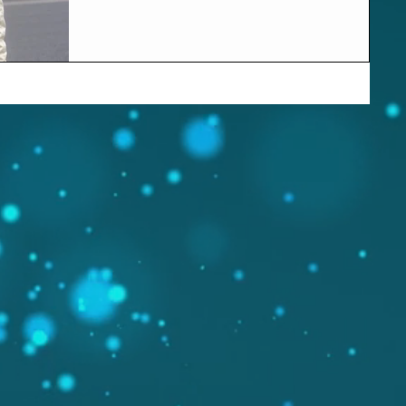
弘訓(こじま ひろくに)と申します。 昨年度まではス
ーパーFJで戦ってきました。...