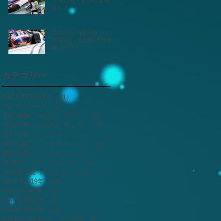
ズ 第11戦・第12戦 木村偉
織 レポート
2019 FIA-F4選手権 シリー
ズ 第9戦・第10戦 木村偉
織 レポート
カテゴリー
RACE RESULTS
（21）
21件の記事
プレスリリース
（1）
1件の記事
木村 偉織（きむら いおり）
（20）
20件の記事
小見門 僚（こみかど りょう）
（5）
5件の記事
田中 良平（たなか りょうへい）
（2）
2件の記事
兒島 弘訓（こじま ひろくに）
（2）
2件の記事
徳升 広平（とくます こうへい）
（3）
3件の記事
李 政祐（リー・ジョンウ）
（4）
4件の記事
牛井渕 琴夏（ごいぶち ことか）
（4）
4件の記事
FIA-F4 2019年
（23）
23件の記事
FIA-F4 2018年
（4）
4件の記事
FIA-F4 2017年
（1）
1件の記事
FIA-F4 2016年
（11）
11件の記事
D.D.Rコラボレーション企画
（5）
5件の記事