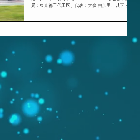
局：東京都千代田区、代表：大森 由加里、以下 シル
ドウェイ～
バースターレーシング)は、8月3日(土)・8月4日(日)
富士スピードウェイで開催され...