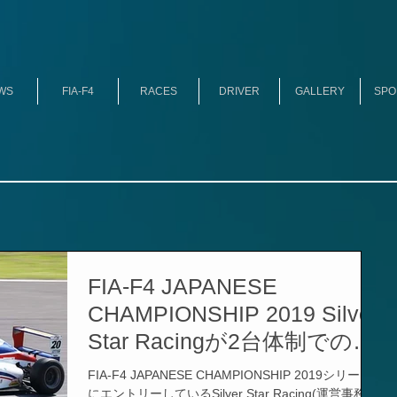
WS
FIA-F4
RACES
DRIVER
GALLERY
SPO
FIA-F4 JAPANESE
CHAMPIONSHIP 2019 Silver
Star Racingが2台体制での参
戦を発表～2019年8月3日
FIA-F4 JAPANESE CHAMPIONSHIP 2019シリーズ
(土)・8月4日(日) 富士スピー
にエントリーしているSilver Star Racing(運営事務