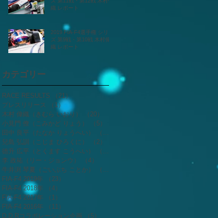
ズ 第11戦・第12戦 木村偉
織 レポート
2019 FIA-F4選手権 シリー
ズ 第9戦・第10戦 木村偉
織 レポート
カテゴリー
RACE RESULTS
（21）
21件の記事
プレスリリース
（1）
1件の記事
木村 偉織（きむら いおり）
（20）
20件の記事
小見門 僚（こみかど りょう）
（5）
5件の記事
田中 良平（たなか りょうへい）
（2）
2件の記事
兒島 弘訓（こじま ひろくに）
（2）
2件の記事
徳升 広平（とくます こうへい）
（3）
3件の記事
李 政祐（リー・ジョンウ）
（4）
4件の記事
牛井渕 琴夏（ごいぶち ことか）
（4）
4件の記事
FIA-F4 2019年
（23）
23件の記事
FIA-F4 2018年
（4）
4件の記事
FIA-F4 2017年
（1）
1件の記事
FIA-F4 2016年
（11）
11件の記事
D.D.Rコラボレーション企画
（5）
5件の記事