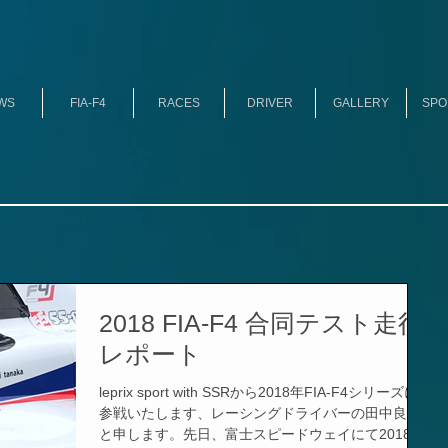
WS
FIA-F4
RACES
DRIVER
GALLERY
SPO
2018 FIA-F4 合同テスト走行
レポート
leprix sport with SSRから2018年FIA-F4シリーズに
参戦いたします、レーシングドライバーの田中良平
と申します。先日、富士スピードウェイにて2018年