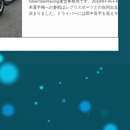
SilverStarRacing運営事務局です。2018年FIA-F4日
本選手権への参戦はレプリスポーツとの合同出走が
決まりました。ドライバーには田中良平を迎え今シ
ーズンフル参戦いたします。