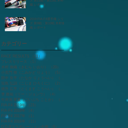
ズ 第11戦・第12戦 木村偉
織 レポート
2019 FIA-F4選手権 シリー
ズ 第9戦・第10戦 木村偉
織 レポート
カテゴリー
RACE RESULTS
（21）
21件の記事
プレスリリース
（1）
1件の記事
木村 偉織（きむら いおり）
（20）
20件の記事
小見門 僚（こみかど りょう）
（5）
5件の記事
田中 良平（たなか りょうへい）
（2）
2件の記事
兒島 弘訓（こじま ひろくに）
（2）
2件の記事
徳升 広平（とくます こうへい）
（3）
3件の記事
李 政祐（リー・ジョンウ）
（4）
4件の記事
牛井渕 琴夏（ごいぶち ことか）
（4）
4件の記事
FIA-F4 2019年
（23）
23件の記事
FIA-F4 2018年
（4）
4件の記事
FIA-F4 2017年
（1）
1件の記事
FIA-F4 2016年
（11）
11件の記事
D.D.Rコラボレーション企画
（5）
5件の記事