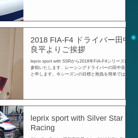
最初の合同テストが開催されました。 復帰後初めて
のフォーミュラー走行は、1月に岡山国際サーキット
でテストさ
2018 FIA-F4 ドライバー田中
良平よりご挨拶
leprix sport with SSRから2018年FIA-F4シリーズに
参戦いたします、レーシングドライバーの田中良平
と申します。今シーズンの目標と抱負を簡単ではあ
りますが、皆さまへのご挨拶としてお伝えしたいと
思います。 【自己紹介とご挨拶】 私、田中は13年前
まではプロの
leprix sport with Silver Star
Racing