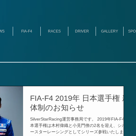
WS
FIA-F4
RACES
DRIVER
GALLERY
SPO
FIA-F4 2019年 日本選手権 新
体制のお知らせ
SilverStarRacing運営事務局です。 2019年FIA-F4日
本選手権は木村偉織と小見門僚の2名を迎え、シルバ
ースターレーシングとしてシリーズ参戦いたしま