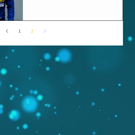
す。 名前：木村 偉織（Iori Kimura） 生年月日：
1999年(平成11年)6月22日 年齢：19歳...
1
2