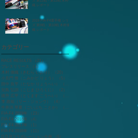
ズ 第11戦・第12戦 木村偉
織 レポート
2019 FIA-F4選手権 シリー
ズ 第9戦・第10戦 木村偉
織 レポート
カテゴリー
RACE RESULTS
（21）
21件の記事
プレスリリース
（1）
1件の記事
木村 偉織（きむら いおり）
（20）
20件の記事
小見門 僚（こみかど りょう）
（5）
5件の記事
田中 良平（たなか りょうへい）
（2）
2件の記事
兒島 弘訓（こじま ひろくに）
（2）
2件の記事
徳升 広平（とくます こうへい）
（3）
3件の記事
李 政祐（リー・ジョンウ）
（4）
4件の記事
牛井渕 琴夏（ごいぶち ことか）
（4）
4件の記事
FIA-F4 2019年
（23）
23件の記事
FIA-F4 2018年
（4）
4件の記事
FIA-F4 2017年
（1）
1件の記事
FIA-F4 2016年
（11）
11件の記事
D.D.Rコラボレーション企画
（5）
5件の記事