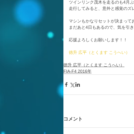
ツインリンク茂木を走るのも4月
走行してみると、意外と感覚のズ
マシンもかなりセットが決まって
まだあと4日もあるので、気を引
応援よろしくお願いします！！
徳升 広平（とくます こうへい）
徳升 広平（とくます こうへい）
FIA-F4 2016年
コメント