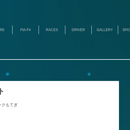
WS
FIA-F4
RACES
DRIVER
GALLERY
SPO
ト
ンクもてぎ