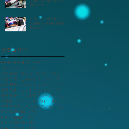
ズ 第11戦・第12戦 木村偉
織 レポート
2019 FIA-F4選手権 シリー
ズ 第9戦・第10戦 木村偉
織 レポート
カテゴリー
RACE RESULTS
（21）
21件の記事
プレスリリース
（1）
1件の記事
木村 偉織（きむら いおり）
（20）
20件の記事
小見門 僚（こみかど りょう）
（5）
5件の記事
田中 良平（たなか りょうへい）
（2）
2件の記事
兒島 弘訓（こじま ひろくに）
（2）
2件の記事
徳升 広平（とくます こうへい）
（3）
3件の記事
李 政祐（リー・ジョンウ）
（4）
4件の記事
牛井渕 琴夏（ごいぶち ことか）
（4）
4件の記事
FIA-F4 2019年
（23）
23件の記事
FIA-F4 2018年
（4）
4件の記事
FIA-F4 2017年
（1）
1件の記事
FIA-F4 2016年
（11）
11件の記事